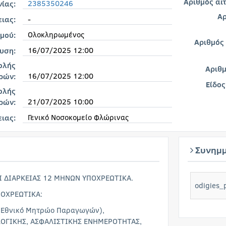
Αριθμός αι
2385350246
ίας:
Αρ
-
ιας:
Ολοκληρωμένος
μού:
Αριθμός
16/07/2025 12:00
υση:
ολής
Αριθ
16/07/2025 12:00
ρών:
Είδος
ολής
21/07/2025 10:00
ρών:
Γενικό Νοσοκομείο Φλώρινας
ειας:
Συνημμ
Ι ΔΙΑΡΚΕΙΑΣ 12 ΜΗΝΩΝ ΥΠΟΧΡΕΩΤΙΚΑ.
odigies_
ΠΟΧΡΕΩΤΙΚΑ:
(Εθνικό Μητρώο Παραγωγών),
ΟΓΙΚΗΣ, ΑΣΦΑΛΙΣΤΙΚΗΣ ΕΝΗΜΕΡΟΤΗΤΑΣ,