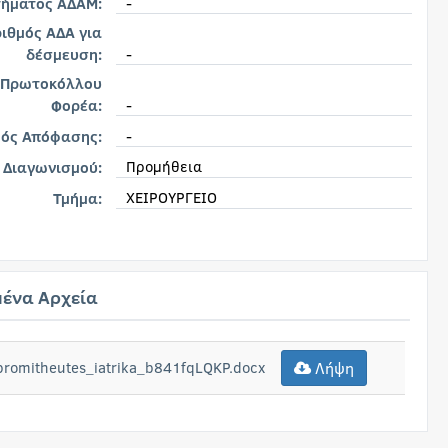
-
τήματος ΑΔΑΜ:
ιθμός ΑΔΑ για
-
δέσμευση:
 Πρωτοκόλλου
-
Φορέα:
-
μός Απόφασης:
Προμήθεια
 Διαγωνισμού:
ΧΕΙΡΟΥΡΓΕΙΟ
Τμήμα:
ένα Αρχεία
promitheutes_iatrika_b841fqLQKP.docx
Λήψη