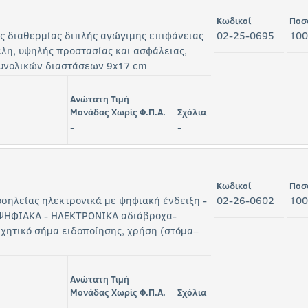
Κωδικοί
Ποσ
ς διαθερμίας διπλής αγώγιμης επιφάνειας
02-25-0695
100
έλη, υψηλής προστασίας και ασφάλειας,
συνολικών διαστάσεων 9x17 cm
Ανώτατη Τιμή
Μονάδας Χωρίς Φ.Π.Α.
Σχόλια
-
-
Κωδικοί
Ποσ
σηλείας ηλεκτρονικά με ψηφιακή ένδειξη -
02-26-0602
100
ΗΦΙΑΚΑ - ΗΛΕΚΤΡΟΝΙΚΑ αδιάβροχα-
ηχητικό σήμα ειδοποίησης, χρήση (στόμα–
Ανώτατη Τιμή
Μονάδας Χωρίς Φ.Π.Α.
Σχόλια
-
-