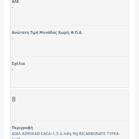
ΑΛΕ
-
Ανώτατη Τιμή Μονάδας Χωρίς Φ.Π.Α.
-
Σχόλια
-
8
Περιγραφή
ΔΙΑΛ.ΑΙΜΟΚΑΘ.CACA-1,5 Δ mEq Mg BICARBONATE TYPEA-