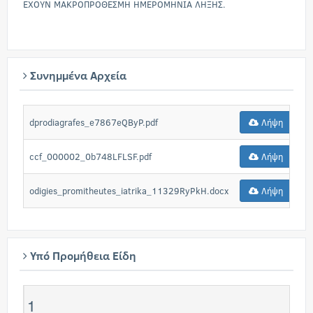
ΕΧΟΥΝ ΜΑΚΡΟΠΡΟΘΕΣΜΗ ΗΜΕΡΟΜΗΝΙΑ ΛΗΞΗΣ.
Συνημμένα Αρχεία
dprodiagrafes_e7867eQByP.pdf
Λήψη
ccf_000002_0b748LFLSF.pdf
Λήψη
odigies_promitheutes_iatrika_11329RyPkH.docx
Λήψη
Υπό Προμήθεια Είδη
1