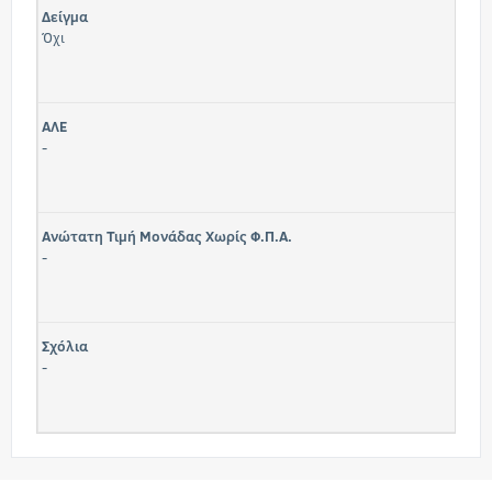
Δείγμα
Όχι
ΑΛΕ
-
Ανώτατη Τιμή Μονάδας Χωρίς Φ.Π.Α.
-
Σχόλια
-