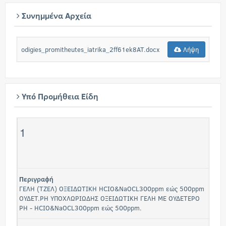
Συνημμένα Αρχεία
odigies_promitheutes_iatrika_2ff61ek8AT.docx
Λήψη
Υπό Προμήθεια Είδη
1
Περιγραφή
ΓΕΛΗ (ΤΖΕΛ) ΟΞΕΙΔΩΤΙΚΗ HCIO&NaOCL300ppm εώς 500ppm
ΟΥΔΕΤ.PH ΥΠΟΧΛΩΡΙΩΔΗΣ ΟΞΕΙΔΩΤΙΚΗ ΓΕΛΗ ΜΕ ΟΥΔΕΤΕΡΟ
PH - HCIO&NaOCL300ppm εώς 500ppm.