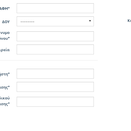
ΑΦΜ*
Κ
--------
ΔΟΥ
νυμο
ύνου*
ιρεία
ήστη*
ασης*
δικού
σης*