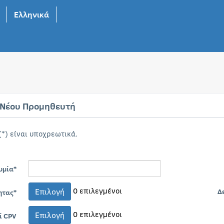
Ελληνικά
 Νέου Προμηθευτή
(*) είναι υποχρεωτικά.
υμία*
0
επιλεγμένοι
Επιλογή
Δ
ητας*
0
επιλεγμένοι
Επιλογή
ί CPV