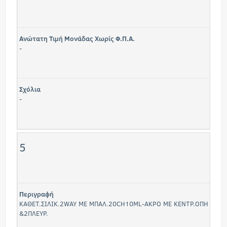
Ανώτατη Τιμή Μονάδας Χωρίς Φ.Π.Α.
-
Σχόλια
-
5
Περιγραφή
ΚΑΘΕΤ.ΣΙΛΙΚ.2WAY ΜΕ ΜΠΑΛ.20CH10ML-ΑΚΡΟ ΜΕ ΚΕΝΤΡ.ΟΠΗ
&2ΠΛΕΥΡ.