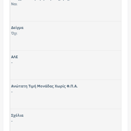
Ναι
Δείγμα
Όχι
ΑΛΕ
-
Ανώτατη Τιμή Μονάδας Χωρίς Φ.Π.Α.
-
Σχόλια
-