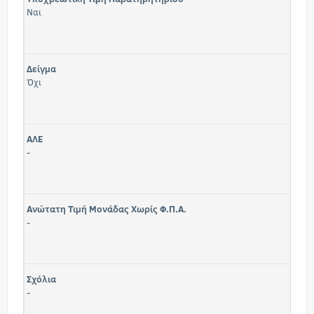
Ναι
Δείγμα
Όχι
ΑΛΕ
-
Ανώτατη Τιμή Μονάδας Χωρίς Φ.Π.Α.
-
Σχόλια
-