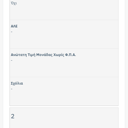
Όχι
ΑΛΕ
-
Ανώτατη Τιμή Μονάδας Χωρίς Φ.Π.Α.
-
Σχόλια
-
2