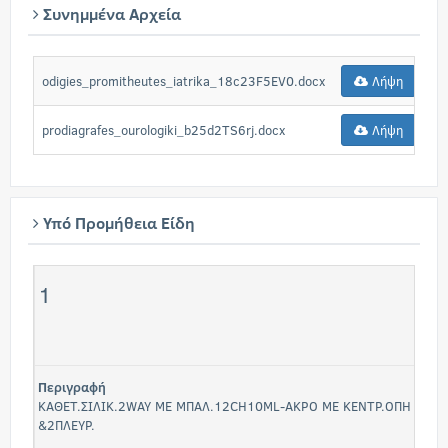
Συνημμένα Αρχεία
odigies_promitheutes_iatrika_18c23F5EV0.docx
Λήψη
prodiagrafes_ourologiki_b25d2TS6rj.docx
Λήψη
Υπό Προμήθεια Είδη
1
Περιγραφή
ΚΑΘΕΤ.ΣΙΛΙΚ.2WAY ΜΕ ΜΠΑΛ.12CH10ML-ΑΚΡΟ ΜΕ ΚΕΝΤΡ.ΟΠΗ
&2ΠΛΕΥΡ.