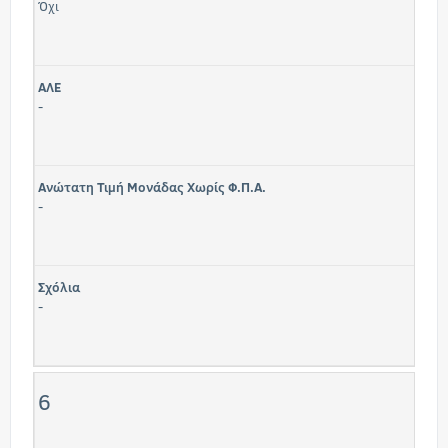
Όχι
ΑΛΕ
-
Ανώτατη Τιμή Μονάδας Χωρίς Φ.Π.Α.
-
Σχόλια
-
6