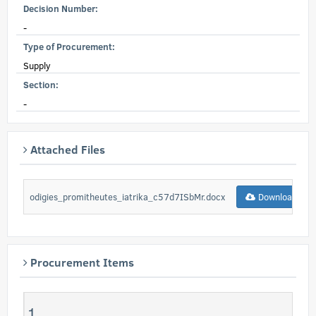
Decision Number:
-
Type of Procurement:
Supply
Section:
-
Attached Files
odigies_promitheutes_iatrika_c57d7ISbMr.docx
Download
Procurement Items
1